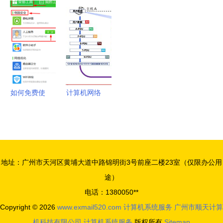
统设计与实
设计 药物
端，华北工
网络层核心
现 以计算
管理系统设
控可提供国
任务、三大
机系统服务
计与实现
产化计算机
关键问题、
为平台
硬件支持！
两种服务类
型与
TCP/IP网
如何免费使
计算机网络
际层协议体
用360在线
体系结构解
系全解析
专家获取计
析 从发展
算机系统服
历史到OSI
务
参考模型
地址：广州市天河区黄埔大道中路锦明街3号前座二楼23室（仅限办公用
途）
电话：1380050**
Copyright © 2026
www.exmail520.com
计算机系统服务
广州市顺天计算
机科技有限公司
计算机系统服务
版权所有
Sitemap