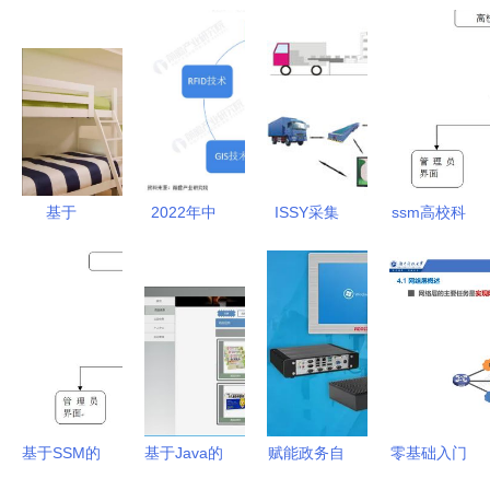
基于
2022年中
ISSY采集
ssm高校科
SpringBoot
国计算机系
系统在徐州
研信息管理
的学生寝室
统集成行业
桐榕输送机
系统ez3pl
管理系统设
物流领域应
械厂的应用
应对计算机
计与实现
用市场现状
价值解析
毕业设计困
及发展趋势
难的解决方
分析
案
基于SSM的
基于Java的
赋能政务自
零基础入门
宿舍管理系
计算机毕业
助服务终
计算机网络