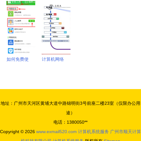
统设计与实
设计 药物
端，华北工
网络层核心
现 以计算
管理系统设
控可提供国
任务、三大
机系统服务
计与实现
产化计算机
关键问题、
为平台
硬件支持！
两种服务类
型与
TCP/IP网
如何免费使
计算机网络
际层协议体
用360在线
体系结构解
系全解析
专家获取计
析 从发展
算机系统服
历史到OSI
务
参考模型
地址：广州市天河区黄埔大道中路锦明街3号前座二楼23室（仅限办公用
途）
电话：1380050**
Copyright © 2026
www.exmail520.com
计算机系统服务
广州市顺天计算
机科技有限公司
计算机系统服务
版权所有
Sitemap