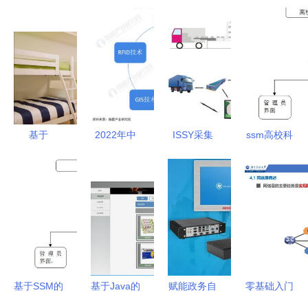
基于
2022年中
ISSY采集
ssm高校科
SpringBoot
国计算机系
系统在徐州
研信息管理
的学生寝室
统集成行业
桐榕输送机
系统ez3pl
管理系统设
物流领域应
械厂的应用
应对计算机
计与实现
用市场现状
价值解析
毕业设计困
及发展趋势
难的解决方
分析
案
基于SSM的
基于Java的
赋能政务自
零基础入门
宿舍管理系
计算机毕业
助服务终
计算机网络